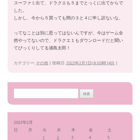
スーファミ出て、ドラクエも５までとっくに出てからで
した。
しかし、今から５買っても間の３と４に申し訳ないな。
ってなことは別に思ってはないんですが、今はゲーム全
然やってないので、ドラクエ１もダウンロードだと聞い
てびっくりしてる浦島太郎！
カテゴリー:
その他
| 投稿日:
2022年2月1日(火)20時14分
|
検
索
:
2022年2月
日
月
火
水
木
金
土
1
2
3
4
5