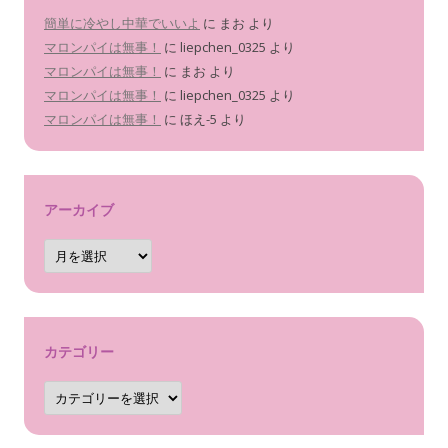
簡単に冷やし中華でいいよ
に
まお
より
マロンパイは無事！
に
liepchen_0325
より
マロンパイは無事！
に
まお
より
マロンパイは無事！
に
liepchen_0325
より
マロンパイは無事！
に
ほえ-5
より
アーカイブ
ア
ー
カ
イ
ブ
カテゴリー
カ
テ
ゴ
リ
ー