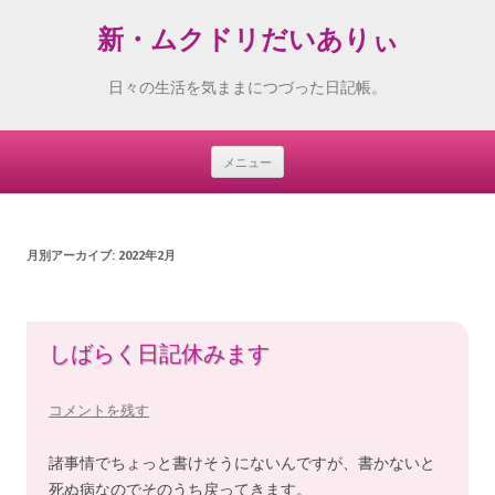
新・ムクドリだいありぃ
日々の生活を気ままにつづった日記帳。
メニュー
Skip
to
content
月別アーカイブ:
2022年2月
しばらく日記休みます
コメントを残す
諸事情でちょっと書けそうにないんですが、書かないと
死ぬ病なのでそのうち戻ってきます。