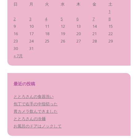
日
月
火
水
木
金
土
1
2
3
4
5
6
7
8
9
10
11
12
13
14
15
16
17
18
19
20
21
22
23
24
25
26
27
28
29
30
31
« 7月
最近の投稿
ととろさんの食器洗い
包丁で右手の中指切った
胃カメラ飲んできました
ととろさんの冷麺
お風呂のドアはノックして