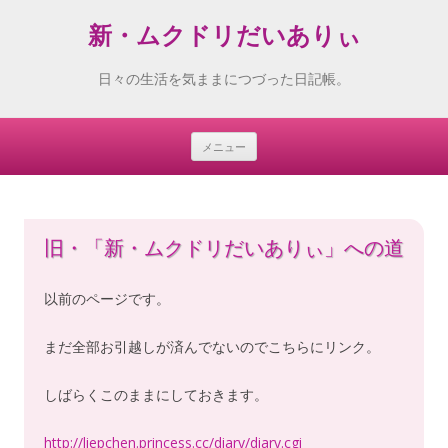
新・ムクドリだいありぃ
日々の生活を気ままにつづった日記帳。
メニュー
Skip
to
content
旧・「新・ムクドリだいありぃ」への道
以前のページです。
まだ全部お引越しが済んでないのでこちらにリンク。
しばらくこのままにしておきます。
http://liepchen.princess.cc/diary/diary.cgi