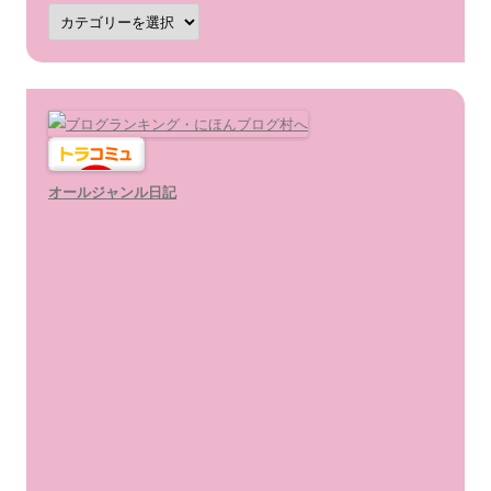
カ
テ
ゴ
リ
ー
オールジャンル日記