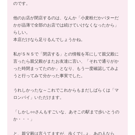
のです。
他のお店が閉店するのは、なんか「小麦粉だかバターだ
かが品薄で全部のお店では続けていけなくなったから」
らしい。
本店だけなら足りるんでしょうかね。
私がＳＮＳで「閉店する」との情報を耳にして親父殿に
言ったら親父殿がまたお友達に言い、「それで通りがか
った時閉まってたのか」となり、もう一度確認してみよ
うと行ってみて分かった事実でした。
うれしかったな～これでこれからもまだしばらくは「マ
ロンパイ」いただけます。
「しかし○○さんもすごいな、あそこの駅まで歩いとうの
か・・・」
と、親父殿は言うてますが、歩くでしょ、あの人なら