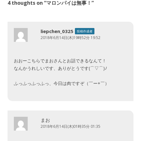
4 thoughts on “
マロンパイは無事！
”
ビ
ゲ
ー
liepchen_0325
投稿作成者
シ
2018年6月14日(木)19時52分 19:52
ョ
ン
おおーこちらでまおさんとお話できるなんて！
なんかうれしいです、ありがとうです(⌒▽⌒)ﾉ
ふっふっふっふっ、今日は肉ですぞ（￣ー+￣）
まお
2018年6月14日(木)01時35分 01:35