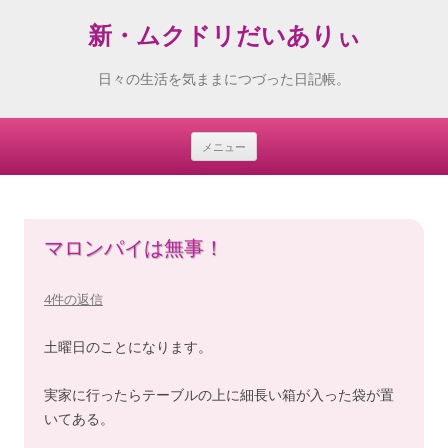
新・ムクドリだいありぃ
日々の生活を気ままにつづった日記帳。
メニュー
Skip
to
content
マロンパイは無事！
4件の返信
土曜日のことになります。
実家に行ったらテーブルの上に細長い箱が入った袋が置
いてある。