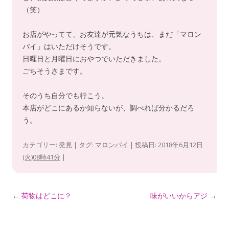
（笑）
お店がやってて、お友達が元気なうちは、まだ「マロン
パイ」はいただけそうです。
日曜日と月曜日におやつでいただきました。
ごちそうさまです。
そのうち自分でも行こう。
本店がどこにあるか知らないが、調べれば分かるだろ
う。
カテゴリー:
発見
| タグ:
マロンパイ
| 投稿日:
2018年6月12日
(火)08時41分
|
投
←
荷物はどこに？
味がいいからアジ
→
稿
ナ