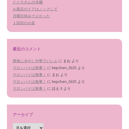
ととろさんの冷麺
お風呂のドアはノックして
月曜日休みでよかった
１回目のお盆
最近のコメント
簡単に冷やし中華でいいよ
に
まお
より
マロンパイは無事！
に
liepchen_0325
より
マロンパイは無事！
に
まお
より
マロンパイは無事！
に
liepchen_0325
より
マロンパイは無事！
に
ほえ-5
より
アーカイブ
ア
ー