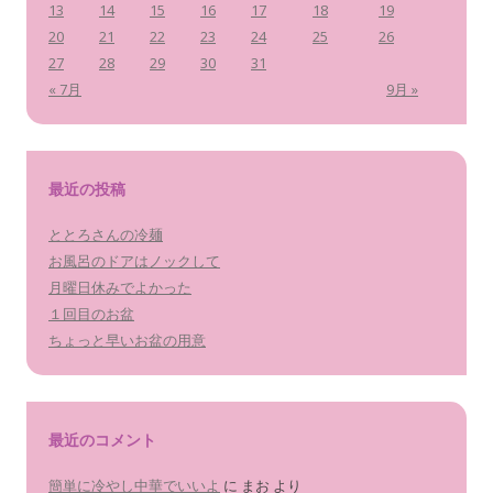
13
14
15
16
17
18
19
20
21
22
23
24
25
26
27
28
29
30
31
« 7月
9月 »
最近の投稿
ととろさんの冷麺
お風呂のドアはノックして
月曜日休みでよかった
１回目のお盆
ちょっと早いお盆の用意
最近のコメント
簡単に冷やし中華でいいよ
に
まお
より