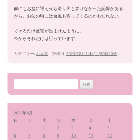
前にもお盆に迎え火も送り火も炊けなかった記憶がある
から、お盆の頃には台風も寄ってくるのかも知れない。
できるだけ被害が出ませんように。
今からそれだけは祈っています。
カテゴリー:
お天気
| 投稿日:
2023年8月14日(月)20時50分
|
検
索
:
2023年8月
日
月
火
水
木
金
土
1
2
3
4
5
6
7
8
9
10
11
12