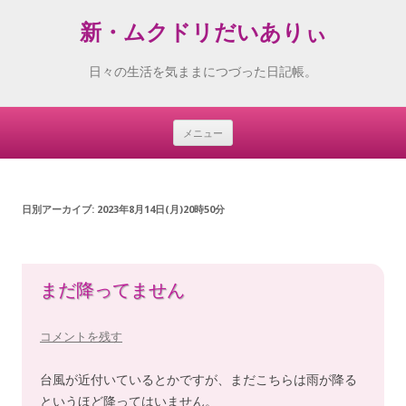
新・ムクドリだいありぃ
日々の生活を気ままにつづった日記帳。
メニュー
Skip
to
content
日別アーカイブ:
2023年8月14日(月)20時50分
まだ降ってません
コメントを残す
台風が近付いているとかですが、まだこちらは雨が降る
というほど降ってはいません。