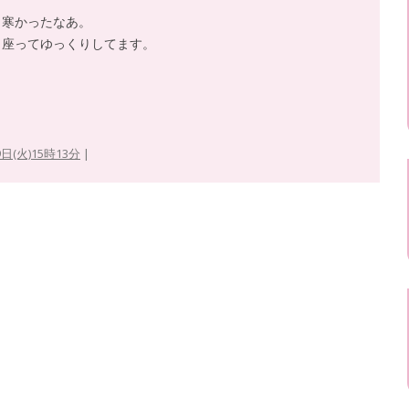
、寒かったなあ。
と座ってゆっくりしてます。
。
9日(火)15時13分
|