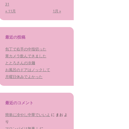
31
« 11月
1月 »
最近の投稿
包丁で右手の中指切った
胃カメラ飲んできました
ととろさんの冷麺
お風呂のドアはノックして
月曜日休みでよかった
最近のコメント
簡単に冷やし中華でいいよ
に
まお
よ
り
マロンパイは無事！
に