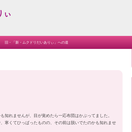
りぃ
Skip
to
旧・「新・ムクドリだいありぃ」への道
content
。
かも知れませんが、目が覚めたら一応布団はかぶってました。
で、寒くてひっぱったものの、その前は脱いでたのかも知れませ