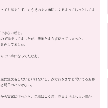
なっても温まらず、もうそのまま布団にくるまってじっとしてま
。
ができない感じ。
たので我慢してましたが、辛抱たまらず使ってしまった。
い鼻声してました。
すんごい声になってたなあ。
問屋に注文もしないといけないし、夕方行きますと聞いてるお客
いと明日のパンがない。
てから実家に行ったら、気温は１０度、昨日よりはちょい温か