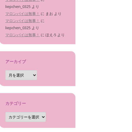
liepchen_0325
より
マロンパイは無事！
に
まお
より
マロンパイは無事！
に
liepchen_0325
より
マロンパイは無事！
に
ほえ-5
より
アーカイブ
ア
ー
カ
イ
ブ
カテゴリー
カ
テ
ゴ
リ
ー