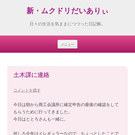
新・ムクドリだいありぃ
日々の生活を気ままにつづった日記帳。
メニュー
Skip
to
content
土木課に連絡
コメントを残す
今日は朝から商工会議所に確定申告の最後の確認をして
もらうために行ってきました。
今日はととろさんも一緒に。
何しろ今年はイレギュラーなので、ちょっとしたことで