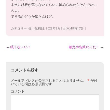
本当に鉄板が落ちないぐらいに留められたらそんでいい
のよ。
できるかどうか知らんけど。
カテゴリー:
住
| 投稿日:
2023年3月8日(水)19時17分
|
投
←
眠くな～い！
確定申告終わった！
→
稿
ナ
ビ
コメントを残す
ゲ
メールアドレスが公開されることはありません。
*
が付
ー
いている欄は必須項目です
シ
コメント
ョ
ン