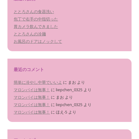
ととろさんの食器洗い
包丁で右手の中指切った
胃カメラ飲んできました
ととろさんの冷麺
お風呂のドアはノックして
最近のコメント
簡単に冷やし中華でいいよ
に
まお
より
マロンパイは無事！
に
liepchen_0325
より
マロンパイは無事！
に
まお
より
マロンパイは無事！
に
liepchen_0325
より
マロンパイは無事！
に
ほえ-5
より