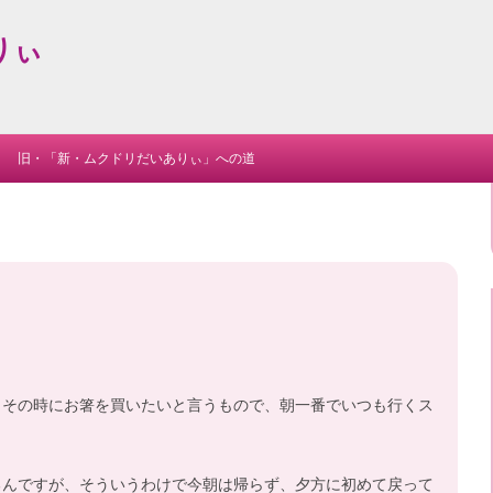
りぃ
Skip
to
旧・「新・ムクドリだいありぃ」への道
content
、その時にお箸を買いたいと言うもので、朝一番でいつも行くス
るんですが、そういうわけで今朝は帰らず、夕方に初めて戻って