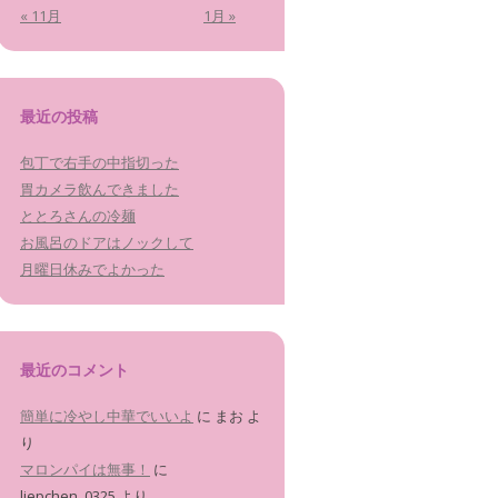
« 11月
1月 »
最近の投稿
包丁で右手の中指切った
胃カメラ飲んできました
ととろさんの冷麺
お風呂のドアはノックして
月曜日休みでよかった
最近のコメント
簡単に冷やし中華でいいよ
に
まお
よ
り
マロンパイは無事！
に
liepchen_0325
より