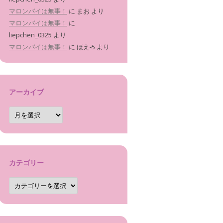
マロンパイは無事！
に
まお
より
マロンパイは無事！
に
liepchen_0325
より
マロンパイは無事！
に
ほえ-5
より
アーカイブ
ア
ー
カ
イ
ブ
カテゴリー
カ
テ
ゴ
リ
ー