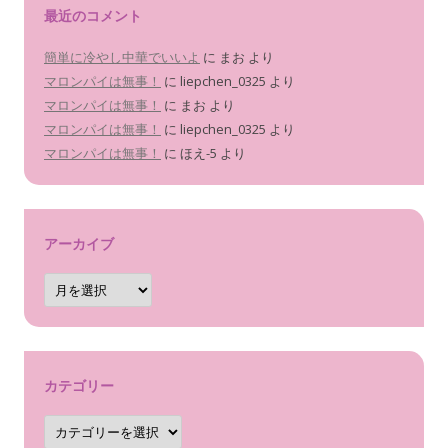
最近のコメント
簡単に冷やし中華でいいよ
に
まお
より
マロンパイは無事！
に
liepchen_0325
より
マロンパイは無事！
に
まお
より
マロンパイは無事！
に
liepchen_0325
より
マロンパイは無事！
に
ほえ-5
より
アーカイブ
ア
ー
カ
イ
ブ
カテゴリー
カ
テ