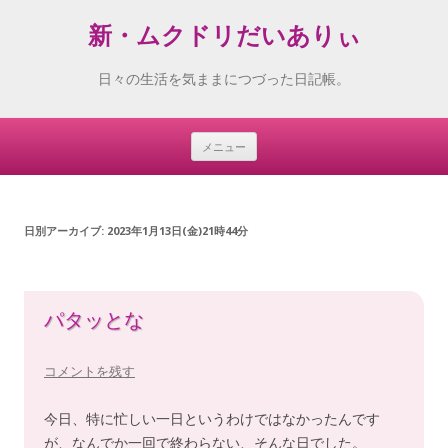
新・ムクドリだいありぃ
日々の生活を気ままにつづった日記帳。
メニュー
Skip
to
content
日別アーカイブ:
2023年1月13日(金)21時44分
パタッとな
コメントを残す
今日、特に忙しい一日というわけではなかったんです
が、なんでか一回で終わらない、そんな日でした。