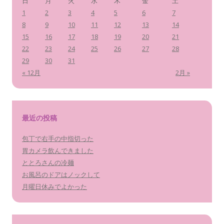
日
月
火
水
木
金
土
1
2
3
4
5
6
7
8
9
10
11
12
13
14
15
16
17
18
19
20
21
22
23
24
25
26
27
28
29
30
31
« 12月
2月 »
最近の投稿
包丁で右手の中指切った
胃カメラ飲んできました
ととろさんの冷麺
お風呂のドアはノックして
月曜日休みでよかった