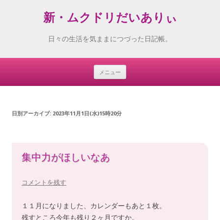
新・ムクドリだいありぃ
日々の生活を気ままにつづった日記帳。
メニュー
Skip
to
content
日別アーカイブ:
2023年11月1日(水)15時20分
集中力がほしいなあ
コメントを残す
１１月になりました、カレンダーもあと１枚。
残すところ今年も残り２ヶ月ですか。