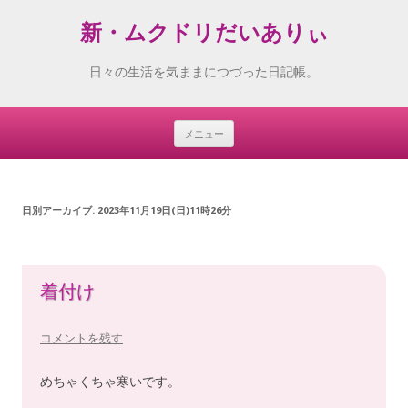
新・ムクドリだいありぃ
日々の生活を気ままにつづった日記帳。
メニュー
Skip
to
content
日別アーカイブ:
2023年11月19日(日)11時26分
着付け
コメントを残す
めちゃくちゃ寒いです。