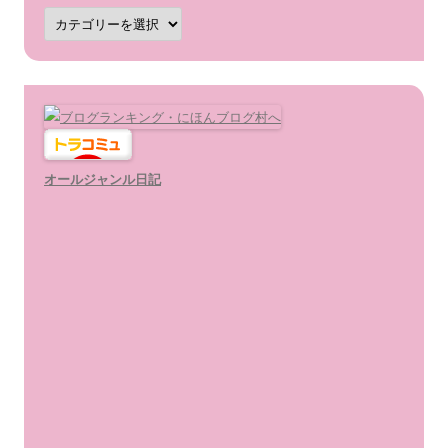
カ
テ
ゴ
リ
ー
オールジャンル日記