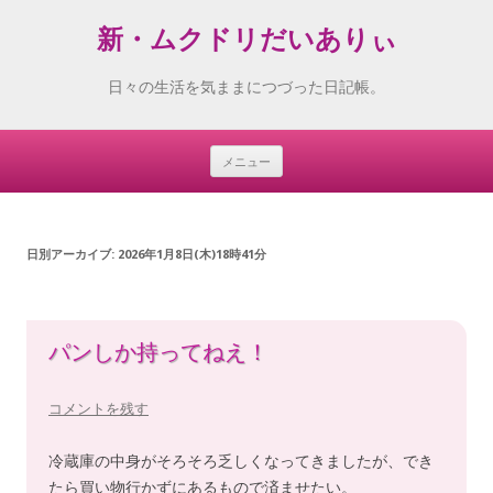
新・ムクドリだいありぃ
日々の生活を気ままにつづった日記帳。
メニュー
Skip
to
content
日別アーカイブ:
2026年1月8日(木)18時41分
パンしか持ってねえ！
コメントを残す
冷蔵庫の中身がそろそろ乏しくなってきましたが、でき
たら買い物行かずにあるもので済ませたい。