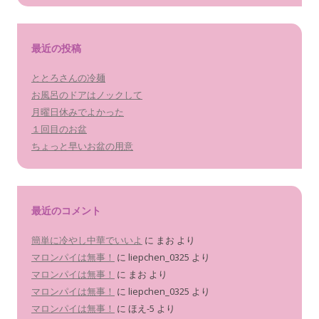
最近の投稿
ととろさんの冷麺
お風呂のドアはノックして
月曜日休みでよかった
１回目のお盆
ちょっと早いお盆の用意
最近のコメント
簡単に冷やし中華でいいよ
に
まお
より
マロンパイは無事！
に
liepchen_0325
より
マロンパイは無事！
に
まお
より
マロンパイは無事！
に
liepchen_0325
より
マロンパイは無事！
に
ほえ-5
より