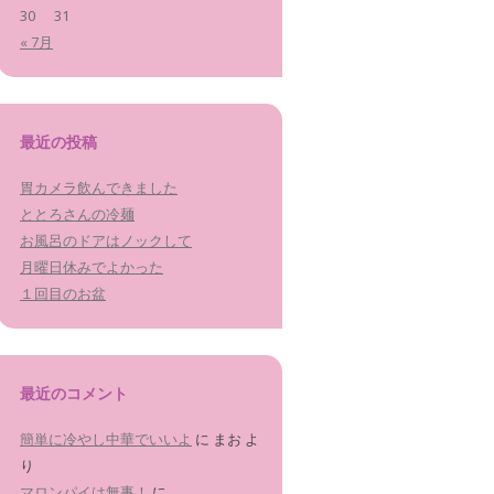
30
31
« 7月
最近の投稿
胃カメラ飲んできました
ととろさんの冷麺
お風呂のドアはノックして
月曜日休みでよかった
１回目のお盆
最近のコメント
簡単に冷やし中華でいいよ
に
まお
よ
り
マロンパイは無事！
に