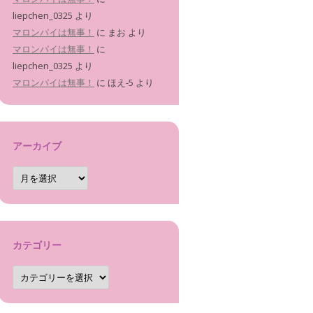
liepchen_0325
より
マロンパイは無事！
に
まお
より
マロンパイは無事！
に
liepchen_0325
より
マロンパイは無事！
に
ほえ-5
より
アーカイブ
ア
ー
カ
イ
ブ
カテゴリー
カ
テ
ゴ
リ
ー