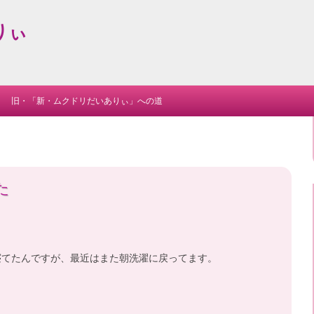
りぃ
Skip
to
旧・「新・ムクドリだいありぃ」への道
content
た
寝てたんですが、最近はまた朝洗濯に戻ってます。