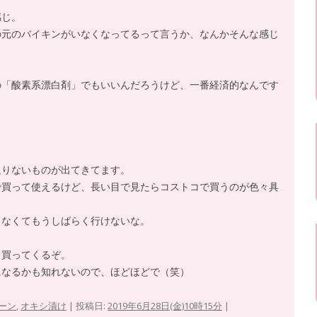
感じ。
の元のバイキンがいなくなってるって言うか、なんかそんな感じ
の「酸素系漂白剤」でもいいんだろうけど、一番経済的なんです
足りないものが出てきてます。
で買って使えるけど、長い目で見たらコストコで買うのが色々具
もなくてもうしばらく行けないな。
も買ってくるぞ。
になるかも知れないので、ほどほどで（笑）
ーン
,
オキシ漬け
| 投稿日:
2019年6月28日(金)10時15分
|