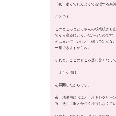
「夜、眠くてしんどくて洗濯する余
ことです。
このところととろさんの残業続きも
てから寝るゆとりがなかったのです
朝はまた忙しいけど、朝も予定がな
一息できますからね。
それと、ここのところ蒸し暑くなっ
「オキシ漬け」
を再開したからです。
夜、洗濯機にお湯と「オキシクリー
置、そこに服とか長く漂白しなくて
いやあ、かなりさっぱりしますね。