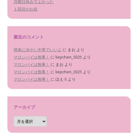
月曜日休みでよかった
１回目のお盆
最近のコメント
簡単に冷やし中華でいいよ
に
まお
より
マロンパイは無事！
に
liepchen_0325
より
マロンパイは無事！
に
まお
より
マロンパイは無事！
に
liepchen_0325
より
マロンパイは無事！
に
ほえ-5
より
アーカイブ
ア
ー
カ
イ
ブ