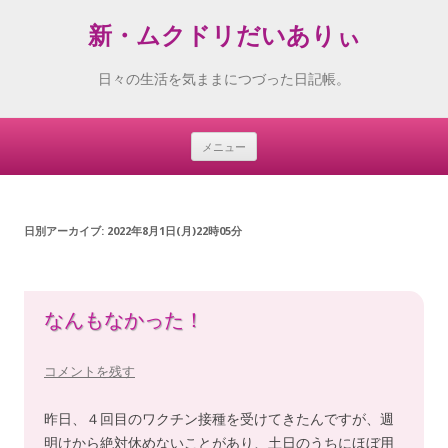
新・ムクドリだいありぃ
日々の生活を気ままにつづった日記帳。
メニュー
Skip
to
content
日別アーカイブ:
2022年8月1日(月)22時05分
なんもなかった！
コメントを残す
昨日、４回目のワクチン接種を受けてきたんですが、週
明けから絶対休めないことがあり、土日のうちにほぼ用