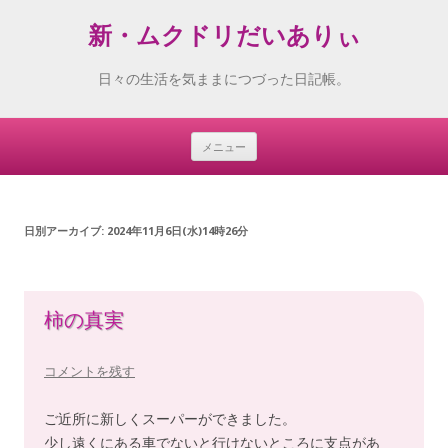
新・ムクドリだいありぃ
日々の生活を気ままにつづった日記帳。
メニュー
Skip
to
content
日別アーカイブ:
2024年11月6日(水)14時26分
柿の真実
コメントを残す
ご近所に新しくスーパーができました。
少し遠くにある車でないと行けないところに支点があ