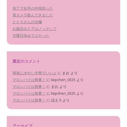
包丁で右手の中指切った
胃カメラ飲んできました
ととろさんの冷麺
お風呂のドアはノックして
月曜日休みでよかった
最近のコメント
簡単に冷やし中華でいいよ
に
まお
より
マロンパイは無事！
に
liepchen_0325
より
マロンパイは無事！
に
まお
より
マロンパイは無事！
に
liepchen_0325
より
マロンパイは無事！
に
ほえ-5
より
アーカイブ