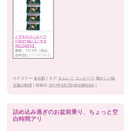
ノザキのコンビーフ
(100g*4缶)【ノザキ
(NOZAKI’S)】
価格：1512円（税込、
送料別)
(2017/9/7時点)
カテゴリー:
未分類
| タグ:
オムレツ
,
コンビーフ
,
懐かしい味
,
父親の料理
| 投稿日:
2017年9月7日(木)20時34分
|
詰め込み過ぎのお盆前乗り、ちょっと空
白時間アリ