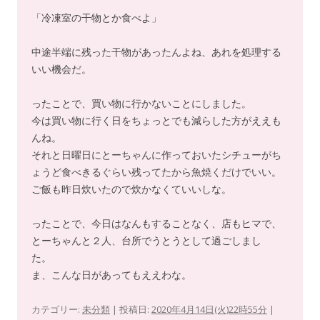
「冷凍室の干物とか食べよ」
中途半端に残った干物があったんよね、あれを処理する
いい機会だ。
ったことで、買い物に行かないことにしました。
今は買い物に行く日をちょっとでも減らした方がええも
んね。
それと日曜日にとーちゃんに作っておいたシチューがち
ょうど食べきるぐらい残ってたから魚焼くだけでいい。
ご飯も昨日炊いたので炊かなくていいしな。
ったことで、今日はなんもすることなく、店もヒマで、
とーちゃんと２人、台所でうとうとして過ごしまし
た。
ま、こんな日があってもええわな。
カテゴリー:
未分類
| 投稿日:
2020年4月14日(火)22時55分
|