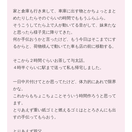
家と倉庫も行き来して、車庫に出す物とかちょっとまと
めたりしたらそのぐらいの時間でももうふらふら。
そうこうしてたら上で人が動いてる音がして、妹来たな
と思ったら様子見に降りてきた。
何か手伝おうかと言ったけど、もう今日はそこまでにす
るからと、荷物積んで動いてた車も店の前に移動する。
そこから２時間ぐらいお茶して与太話。
４時半ぐらいに駅まで送って私も帰宅しました。
一日中片付けてとか思ってたけど、体力的にあれで限界
かな。
これからもちょこちょことそういう時間作ろうと思って
ます。
とりあえず重い紙ゴミと燃えるゴミはととろさんにも出
すの手伝ってもらおう。
とりあえず親父、