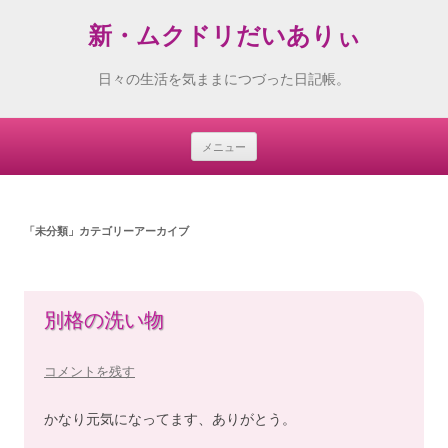
新・ムクドリだいありぃ
日々の生活を気ままにつづった日記帳。
メニュー
Skip
to
content
「
未分類
」カテゴリーアーカイブ
別格の洗い物
コメントを残す
かなり元気になってます、ありがとう。