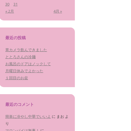
30
31
« 2月
4月 »
最近の投稿
胃カメラ飲んできました
ととろさんの冷麺
お風呂のドアはノックして
月曜日休みでよかった
１回目のお盆
最近のコメント
簡単に冷やし中華でいいよ
に
まお
よ
り
マロンパイは無事！
に