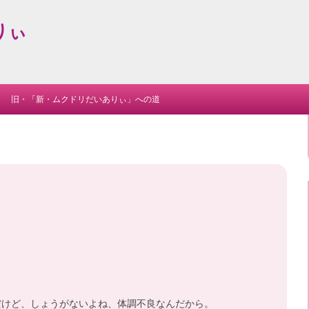
りぃ
Skip
to
旧・「新・ムクドリだいありぃ」への道
content
だけど、しょうがないよね、体調不良なんだから。