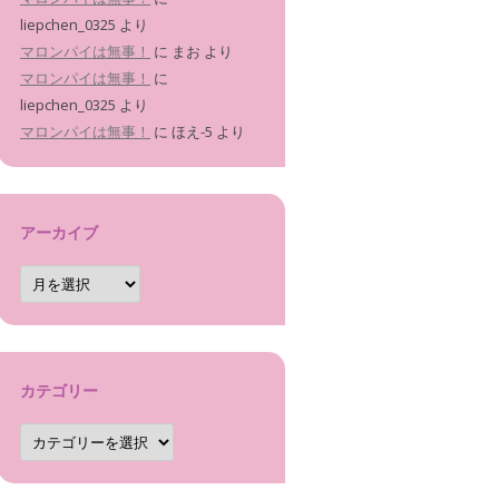
liepchen_0325
より
マロンパイは無事！
に
まお
より
マロンパイは無事！
に
liepchen_0325
より
マロンパイは無事！
に
ほえ-5
より
アーカイブ
ア
ー
カ
イ
ブ
カテゴリー
カ
テ
ゴ
リ
ー