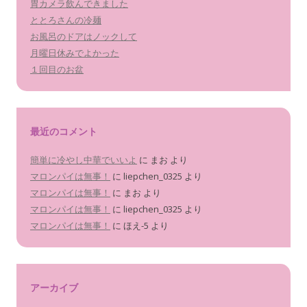
胃カメラ飲んできました
ととろさんの冷麺
お風呂のドアはノックして
月曜日休みでよかった
１回目のお盆
最近のコメント
簡単に冷やし中華でいいよ
に
まお
より
マロンパイは無事！
に
liepchen_0325
より
マロンパイは無事！
に
まお
より
マロンパイは無事！
に
liepchen_0325
より
マロンパイは無事！
に
ほえ-5
より
アーカイブ