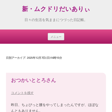
新・ムクドリだいありぃ
日々の生活を気ままにつづった日記帳。
メニュー
Skip
to
content
日別アーカイブ:
2025年12月7日(日)16時15分
おつかいととろさん
コメントを残す
昨日、ちょびっと腰をやってしまったんですが、ほぼな
んともありません。