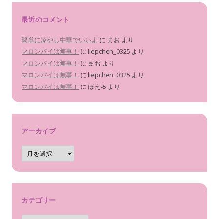
最近のコメント
簡単に冷やし中華でいいよ
に
まお
より
マロンパイは無事！
に
liepchen_0325
より
マロンパイは無事！
に
まお
より
マロンパイは無事！
に
liepchen_0325
より
マロンパイは無事！
に
ほえ-5
より
アーカイブ
ア
ー
カ
イ
ブ
カテゴリー
カ