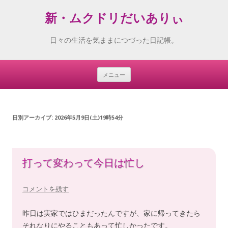
新・ムクドリだいありぃ
日々の生活を気ままにつづった日記帳。
メニュー
Skip
to
content
日別アーカイブ:
2026年5月9日(土)19時54分
打って変わって今日は忙し
コメントを残す
昨日は実家ではひまだったんですが、家に帰ってきたら
それなりにやることもあって忙しかったです。