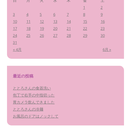
日
月
火
水
木
金
土
1
2
3
4
5
6
7
8
9
10
11
12
13
14
15
16
17
18
19
20
21
22
23
24
25
26
27
28
29
30
31
« 4月
6月 »
最近の投稿
ととろさんの食器洗い
包丁で右手の中指切った
胃カメラ飲んできました
ととろさんの冷麺
お風呂のドアはノックして