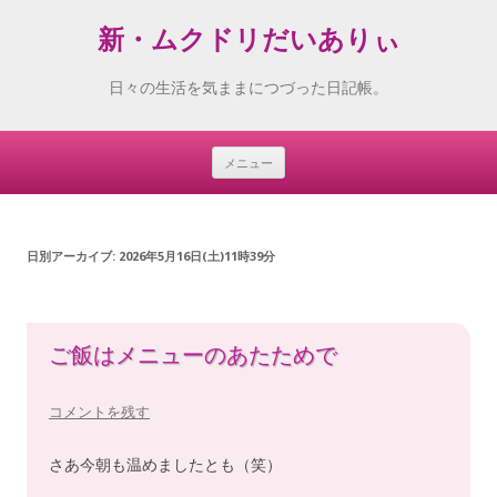
新・ムクドリだいありぃ
日々の生活を気ままにつづった日記帳。
メニュー
Skip
to
content
日別アーカイブ:
2026年5月16日(土)11時39分
ご飯はメニューのあたためで
コメントを残す
さあ今朝も温めましたとも（笑）