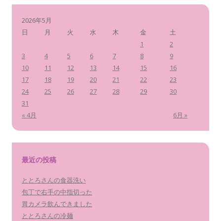
2026年5月
日
月
火
水
木
金
土
1
2
3
4
5
6
7
8
9
10
11
12
13
14
15
16
17
18
19
20
21
22
23
24
25
26
27
28
29
30
31
« 4月
6月 »
最近の投稿
ととろさんの食器洗い
包丁で右手の中指切った
胃カメラ飲んできました
ととろさんの冷麺