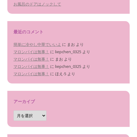
お風呂のドアはノックして
最近のコメント
簡単に冷やし中華でいいよ
に
まお
より
マロンパイは無事！
に
liepchen_0325
より
マロンパイは無事！
に
まお
より
マロンパイは無事！
に
liepchen_0325
より
マロンパイは無事！
に
ほえ-5
より
アーカイブ
ア
ー
カ
イ
ブ