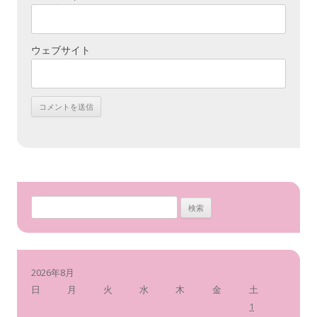
ウェブサイト
検
索
:
2026年8月
日
月
火
水
木
金
土
1