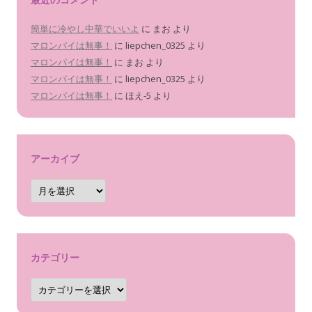
簡単に冷やし中華でいいよ
に
まお
より
マロンパイは無事！
に
liepchen_0325
より
マロンパイは無事！
に
まお
より
マロンパイは無事！
に
liepchen_0325
より
マロンパイは無事！
に
ほえ-5
より
アーカイブ
ア
ー
カ
イ
ブ
カテゴリー
カ
テ
ゴ
リ