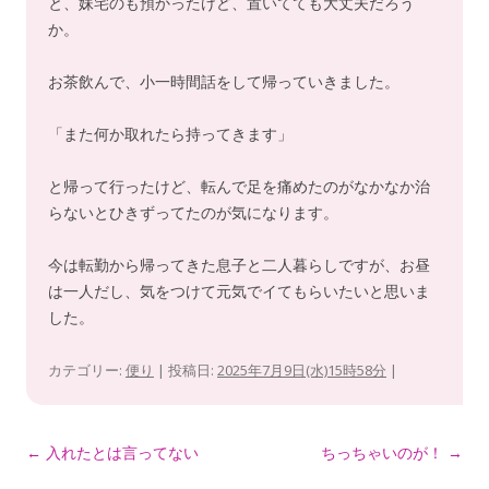
と、妹宅のも預かったけど、置いてても大丈夫だろう
か。
お茶飲んで、小一時間話をして帰っていきました。
「また何か取れたら持ってきます」
と帰って行ったけど、転んで足を痛めたのがなかなか治
らないとひきずってたのが気になります。
今は転勤から帰ってきた息子と二人暮らしですが、お昼
は一人だし、気をつけて元気でイてもらいたいと思いま
した。
カテゴリー:
便り
| 投稿日:
2025年7月9日(水)15時58分
|
投
←
入れたとは言ってない
ちっちゃいのが！
→
稿