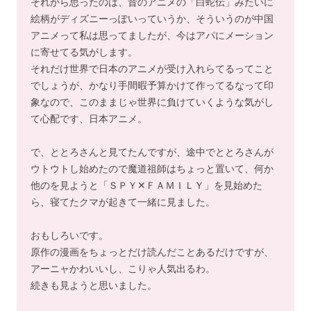
それから思ったのは、昔のアニメの「白蛇伝」みたいに
絵柄がディズニーっぽいっていうか、そういうのが中国
アニメって私は思ってましたが、今はアパにメーション
に寄せてる気がします。
それだけ世界で日本のアニメが受け入れらてるってこと
でしょうが、かなり手間暇予算かけて作ってるなって印
象なので、このままじゃ世界に負けていくような気がし
て心配です、日本アニメ。
で、ととろさんと見てたんですが、途中でととろさんが
ウトウトし始めたので魔道祖師はちょっと置いて、何か
他のを見ようと「ＳＰＹ✕ＦＡＭＩＬＹ」を見始めた
ら、寝てたクマが起きて一緒に見ました。
おもしろいです。
原作の漫画をちょっとだけ読んだことあるだけですが、
アーニャかわいいし、こりゃ人気出るわ。
続きも見ようと思いました。