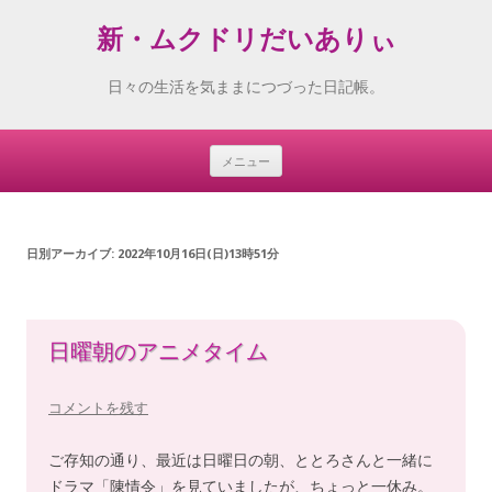
新・ムクドリだいありぃ
日々の生活を気ままにつづった日記帳。
メニュー
Skip
to
content
日別アーカイブ:
2022年10月16日(日)13時51分
日曜朝のアニメタイム
コメントを残す
ご存知の通り、最近は日曜日の朝、ととろさんと一緒に
ドラマ「陳情令」を見ていましたが、ちょっと一休み。