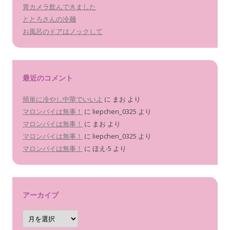
胃カメラ飲んできました
ととろさんの冷麺
お風呂のドアはノックして
最近のコメント
簡単に冷やし中華でいいよ
に
まお
より
マロンパイは無事！
に
liepchen_0325
より
マロンパイは無事！
に
まお
より
マロンパイは無事！
に
liepchen_0325
より
マロンパイは無事！
に
ほえ-5
より
アーカイブ
ア
ー
カ