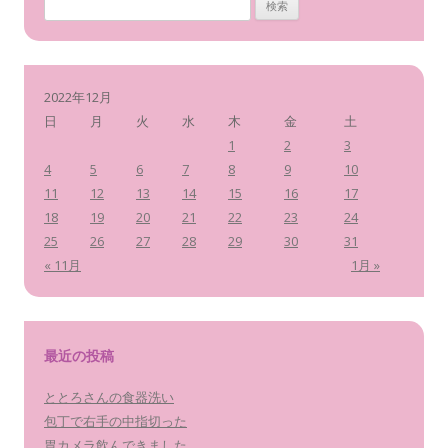
検
索
:
2022年12月
日
月
火
水
木
金
土
1
2
3
4
5
6
7
8
9
10
11
12
13
14
15
16
17
18
19
20
21
22
23
24
25
26
27
28
29
30
31
« 11月
1月 »
最近の投稿
ととろさんの食器洗い
包丁で右手の中指切った
胃カメラ飲んできました