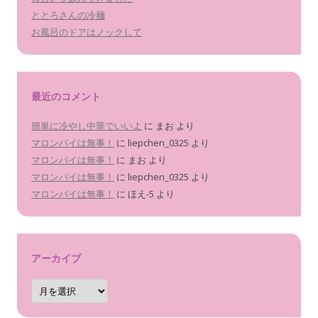
ととろさんの冷麺
お風呂のドアはノックして
最近のコメント
簡単に冷やし中華でいいよ
に
まお
より
マロンパイは無事！
に
liepchen_0325
より
マロンパイは無事！
に
まお
より
マロンパイは無事！
に
liepchen_0325
より
マロンパイは無事！
に
ほえ-5
より
アーカイブ
ア
ー
カ
イ