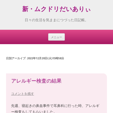
新・ムクドリだいありぃ
日々の生活を気ままにつづった日記帳。
メニュー
Skip
to
content
日別アーカイブ:
2022年12月20日(火)15時58分
アレルギー検査の結果
コメントを残す
先週、寝起きの鼻血事件で耳鼻科に行った時、アレルギ
ー検査もしてもらいました。