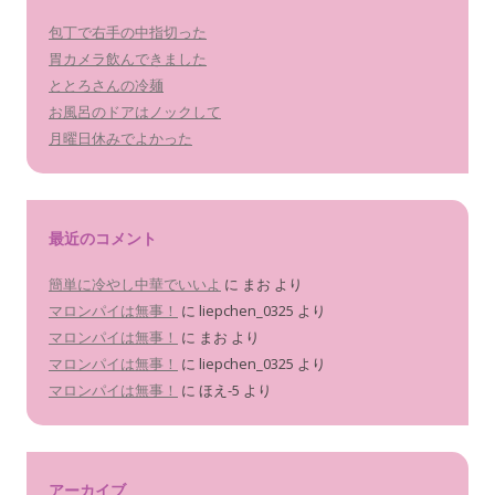
包丁で右手の中指切った
胃カメラ飲んできました
ととろさんの冷麺
お風呂のドアはノックして
月曜日休みでよかった
最近のコメント
簡単に冷やし中華でいいよ
に
まお
より
マロンパイは無事！
に
liepchen_0325
より
マロンパイは無事！
に
まお
より
マロンパイは無事！
に
liepchen_0325
より
マロンパイは無事！
に
ほえ-5
より
アーカイブ