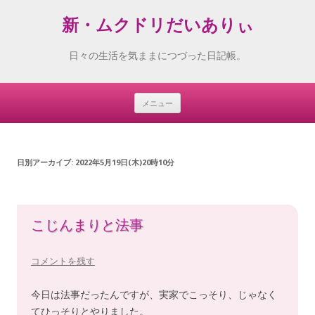
新・ムクドリだいありぃ
日々の生活を気ままにつづった日記帳。
メニュー
Skip
to
content
日別アーカイブ:
2022年5月19日(木)20時10分
こじんまりと法事
コメントを残す
今日は法事だったんですが、実家でこっそり、じゃなく
てひっそりとやりました。