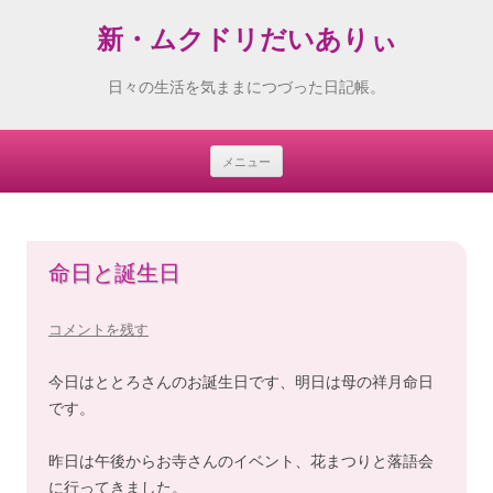
新・ムクドリだいありぃ
日々の生活を気ままにつづった日記帳。
メニュー
Skip
to
content
命日と誕生日
コメントを残す
今日はととろさんのお誕生日です、明日は母の祥月命日
です。
昨日は午後からお寺さんのイベント、花まつりと落語会
に行ってきました。