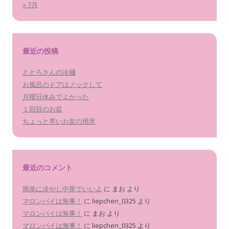
« 7月
最近の投稿
ととろさんの冷麺
お風呂のドアはノックして
月曜日休みでよかった
１回目のお盆
ちょっと早いお盆の用意
最近のコメント
簡単に冷やし中華でいいよ
に
まお
より
マロンパイは無事！
に
liepchen_0325
より
マロンパイは無事！
に
まお
より
マロンパイは無事！
に
liepchen_0325
より