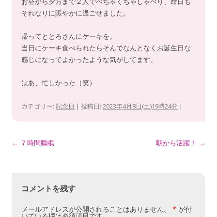
お昼から夕方まで２人でべちゃくちゃしゃべり、命日も
それなりに賑やかに過ごせました。
帰ってととろさんにケーキを。
当日にケーキ食べられたらそんでなんとなくお誕生日な
感じになってよかったような気がしてます。
はあ、忙しかった（笑）
カテゴリー:
記念日
| 投稿日:
2023年4月8日(土)19時24分
|
投
←
７時間睡眠
朝から活躍！
→
稿
ナ
ビ
コメントを残す
ゲ
メールアドレスが公開されることはありません。
*
が付
ー
いている欄は必須項目です