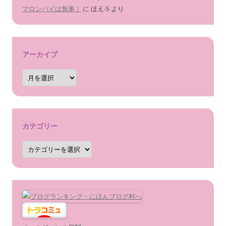
マロンパイは無事！
に
ほえ-5
より
アーカイブ
ア
ー
カ
イ
ブ
カテゴリー
カ
テ
ゴ
リ
ー