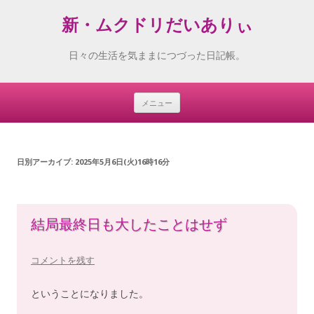
新・ムクドリだいありぃ
日々の生活を気ままにつづった日記帳。
メニュー
Skip
to
content
日別アーカイブ:
2025年5月6日(火)16時16分
結局最終日も大したことはせず
コメントを残す
ということになりました。