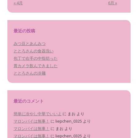
« 4月
6月 »
最近の投稿
みつ豆とあんみつ
ととろさんの食器洗い
包丁で右手の中指切った
胃カメラ飲んできました
ととろさんの冷麺
最近のコメント
簡単に冷やし中華でいいよ
に
まお
より
マロンパイは無事！
に
liepchen_0325
より
マロンパイは無事！
に
まお
より
マロンパイは無事！
に
liepchen_0325
より