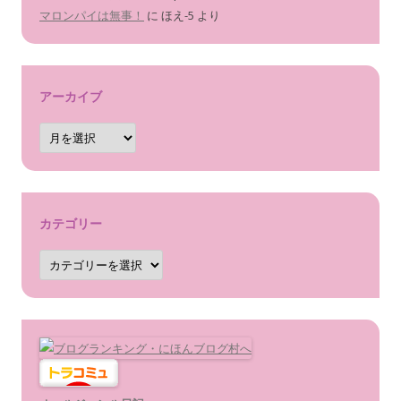
マロンパイは無事！
に
ほえ-5
より
アーカイブ
ア
ー
カ
イ
ブ
カテゴリー
カ
テ
ゴ
リ
ー