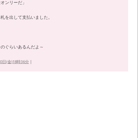
金オンリーだ」
円札を出して支払いました。
そのぐらいあるんだよ～
30日(金)18時36分
|