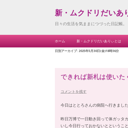
新・ムクドリだいあ
日々の生活を気ままにつづった日記帳。
ホーム
新・ムクドリだいありぃとは
日別アーカイブ:
2025年5月30日(金)18時36分
できれば新札は使いた
コメントを残す
今日はととろさんの病院へ行きまし
昨日万博で一日動き回って体ガッタ
いし今日行っておかないとというこ