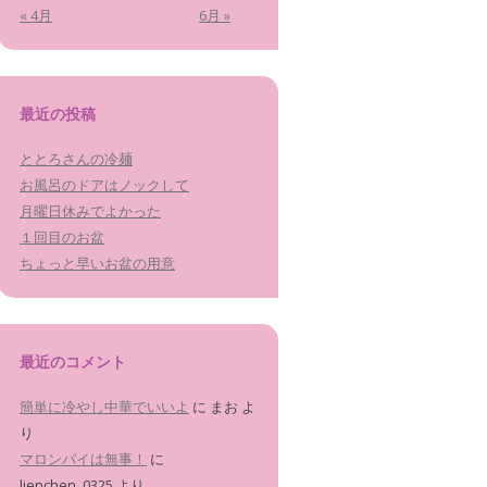
« 4月
6月 »
最近の投稿
ととろさんの冷麺
お風呂のドアはノックして
月曜日休みでよかった
１回目のお盆
ちょっと早いお盆の用意
最近のコメント
簡単に冷やし中華でいいよ
に
まお
よ
り
マロンパイは無事！
に
liepchen_0325
より