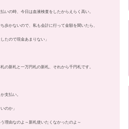
支払いの時、今日は血液検査をしたからえらく高い。
持ち歩かないので、私も会計に行って金額を聞いたら、
金したので現金あまりない」
円札の新札と一万円札の新札、それから千円札です。
とか支払い。
ないのか」
いう理由なのよ～新札使いたくなかったのよ～