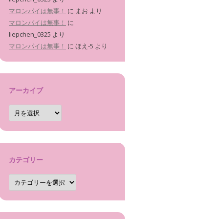
マロンパイは無事！
に
まお
より
マロンパイは無事！
に
liepchen_0325
より
マロンパイは無事！
に
ほえ-5
より
アーカイブ
ア
ー
カ
イ
ブ
カテゴリー
カ
テ
ゴ
リ
ー