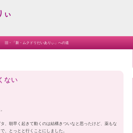
りぃ
Skip
to
旧・「新・ムクドリだいありぃ」への道
content
くない
た。
ガタ、朝早く起きて動くのは結構きついなと思ったけど、薬もな
とで、とっとと行くことにしました。