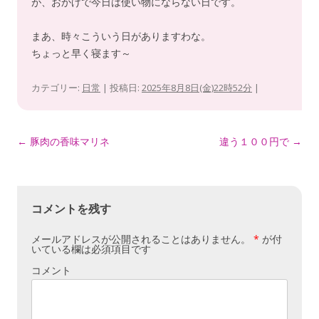
が、おかげで今日は使い物にならない日です。
まあ、時々こういう日がありますわな。
ちょっと早く寝ます～
カテゴリー:
日常
| 投稿日:
2025年8月8日(金)22時52分
|
投
←
豚肉の香味マリネ
違う１００円で
→
稿
ナ
ビ
コメントを残す
ゲ
メールアドレスが公開されることはありません。
*
が付
ー
いている欄は必須項目です
シ
コメント
ョ
ン