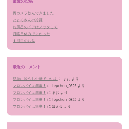
最近の投稿
胃カメラ飲んできました
ととろさんの冷麺
お風呂のドアはノックして
月曜日休みでよかった
１回目のお盆
最近のコメント
簡単に冷やし中華でいいよ
に
まお
より
マロンパイは無事！
に
liepchen_0325
より
マロンパイは無事！
に
まお
より
マロンパイは無事！
に
liepchen_0325
より
マロンパイは無事！
に
ほえ-5
より