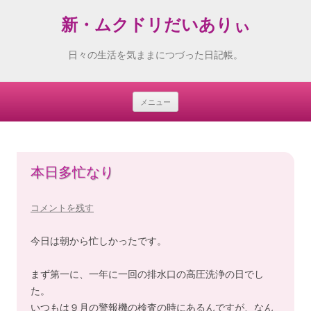
新・ムクドリだいありぃ
日々の生活を気ままにつづった日記帳。
メニュー
Skip
to
content
本日多忙なり
コメントを残す
今日は朝から忙しかったです。
まず第一に、一年に一回の排水口の高圧洗浄の日でし
た。
いつもは９月の警報機の検査の時にあるんですが、なん