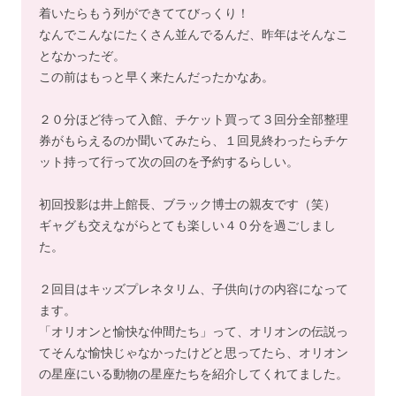
着いたらもう列ができててびっくり！
なんでこんなにたくさん並んでるんだ、昨年はそんなこ
となかったぞ。
この前はもっと早く来たんだったかなあ。
２０分ほど待って入館、チケット買って３回分全部整理
券がもらえるのか聞いてみたら、１回見終わったらチケ
ット持って行って次の回のを予約するらしい。
初回投影は井上館長、ブラック博士の親友です（笑）
ギャグも交えながらとても楽しい４０分を過ごしまし
た。
２回目はキッズプレネタリム、子供向けの内容になって
ます。
「オリオンと愉快な仲間たち」って、オリオンの伝説っ
てそんな愉快じゃなかったけどと思ってたら、オリオン
の星座にいる動物の星座たちを紹介してくれてました。