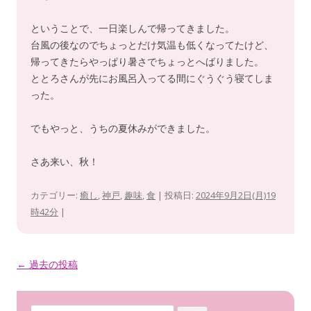
ということで、一日楽しんで帰ってきました。
台風の後なのでちょっとだけ気温も低くなってたけど、
帰ってきたらやっぱり暑さでちょっとへばりました。
ととろさんが先にお風呂入ってる間にぐうぐう寝てしま
った。
でもやっと、うちの夏休みができました。
さあ来い、秋！
カテゴリー:
癒し
,
神戸
,
趣味
,
食
| 投稿日:
2024年9月2日(月)19
時42分
|
投
←
過去の投稿
稿
ナ