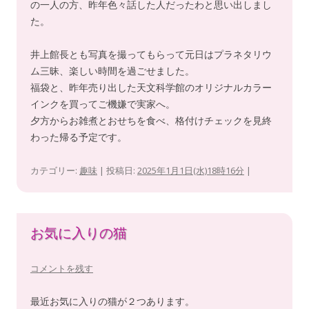
の一人の方、昨年色々話した人だったわと思い出しまし
た。
井上館長とも写真を撮ってもらって元日はプラネタリウ
ム三昧、楽しい時間を過ごせました。
福袋と、昨年売り出した天文科学館のオリジナルカラー
インクを買ってご機嫌で実家へ。
夕方からお雑煮とおせちを食べ、格付けチェックを見終
わった帰る予定です。
カテゴリー:
趣味
| 投稿日:
2025年1月1日(水)18時16分
|
お気に入りの猫
コメントを残す
最近お気に入りの猫が２つあります。