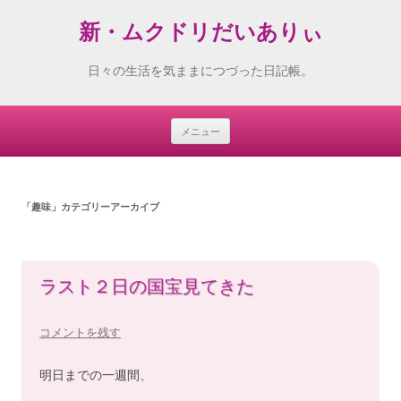
新・ムクドリだいありぃ
日々の生活を気ままにつづった日記帳。
メニュー
Skip
to
content
「
趣味
」カテゴリーアーカイブ
ラスト２日の国宝見てきた
コメントを残す
明日までの一週間、