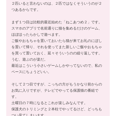
２匹いると言わないのは、２匹ではなくそういうのが２
つあるからです。
まず１つ目は比較的最近始めた「ねこあつめ２」です。
スマホのアプリで名前通りに猫を集めるだけのゲーム、
ほぼほったらかしで遊べます。
ご飯やおもちゃを置いておいたら猫が来てお礼のにぼし
を置いて帰り、それを使ってまた新しいご飯やおもちゃ
を買って置いておく、延々そういうのの繰り返しです。
うむ、遊ぶのが楽だ。
最近はこういう小さいゲームしかやってないので、私の
ペースにちょうどいい。
そして２つ目ですが、こっちの方がもうかなり前からの
お気に入りですが、テレビでやってる保護猫の番組で
す。
土曜日の７時になるとこれが楽しみなんです。
保護犬のトリミングと２本柱でやってるけど、どっちも
つい見てしまいます。