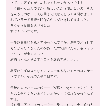
さて、内容ですが、めちゃくちゃよかったです！
１５曲やったんですが、新しいのから懐かしいの、そん
なんやるのか、ってな曲まで混ぜてじっくり聞かせてく
れてバラード連続の時なんかマジ泣きしてきました。
そうそう新曲もありました！
すごくいい曲です。
一生懸命曲順を覚えて帰ったんですが、途中でどうして
も分からなくなったのがあったので調べたら、もうセッ
トリストが出てました。
結構ちゃんと覚えてた自分を褒めてあげたい。
相変わらずＭＣもなくアンコールもないＴＭのコンサー
トですが、それでこそＴＭです。
最後の方でどーんと銀テープが飛んできたんですが、う
ちの２列前ぐらいまでしか届かなくて取れなかったんで
すよ。
帰り道、下りエスカレーターに乗ってたら、少し前の人