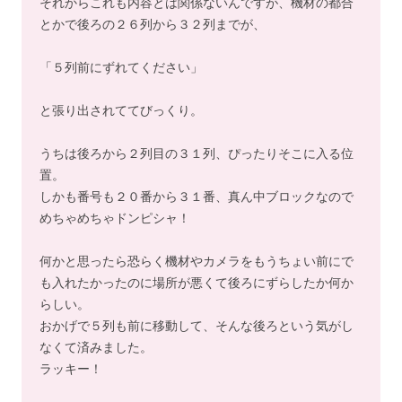
それからこれも内容とは関係ないんですが、機材の都合
とかで後ろの２６列から３２列までが、
「５列前にずれてください」
と張り出されててびっくり。
うちは後ろから２列目の３１列、ぴったりそこに入る位
置。
しかも番号も２０番から３１番、真ん中ブロックなので
めちゃめちゃドンピシャ！
何かと思ったら恐らく機材やカメラをもうちょい前にで
も入れたかったのに場所が悪くて後ろにずらしたか何か
らしい。
おかげで５列も前に移動して、そんな後ろという気がし
なくて済みました。
ラッキー！