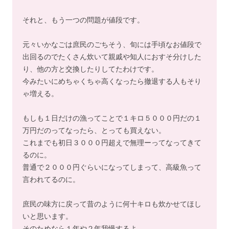
それと、もう一つの問題が値段です。
元々いかなごは庶民のごちそう、旬には手頃なお値段で
出回るのでたくさん炊いて親戚や知人におすそ分けした
り、他の方と交換したりしてたわけです。
今みたいにめちゃくちゃ高くなったら撤退する人もそり
ゃ増える。
もしも１日だけの漁ってことで１キロ５０００円だの１
万円だのってなったら、とっても買えない。
これまでも初日３０００円超えで無理ーってなってきて
るのに。
普通で２０００円ぐらいになってしまって、高級魚って
言われてるのに。
庶民の味方に戻って昔のように何十キロも炊かせてほし
いと思います。
そのためなら１年や２年我慢するよ。