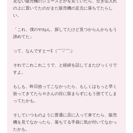
見ない販売機のジュースとかを見ていたら、空き缶入れ
の上に置いてたのがまた販売機の足元に落ちてたらし
い。
「これ、僕のやねん、探してたけど見つからんからもう
諦めてた」
って、なんですとーΣ（￣▽￣;）
それでこれこれこうで、と経緯を話してまたびっくりで
すよ。
もしも、昨日拾ってこなかったら、もしくはもっと早く
拾ってきてたらＨさんの目に留まらずにもう捨ててしま
ってたかも。
そしていつものように普通に店に入って来てたら、販売
機を見てなかったら、落ちてる手袋に気が付いてなかっ
たかも。