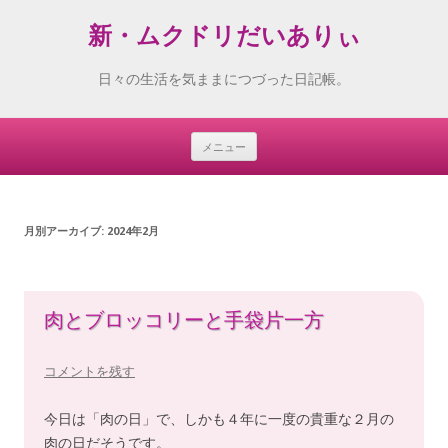
新・ムクドリだいありぃ
日々の生活を気ままにつづった日記帳。
メニュー
Skip
to
content
月別アーカイブ:
2024年2月
肉とブロッコリーと手袋片一方
コメントを残す
今日は「肉の日」で、しかも４年に一度の貴重な２月の
肉の日だそうです。