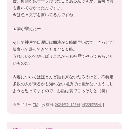
昔、何回か銀テープ拾ったことあるんですが、当時は何
も書いてなかったんですよ。
今は色々文字を書いてるんですね。
宝物が増えたー
そして神戸で日曜日は開演が１時間早いので、さっとご
飯食べて帰ってきてもまだ１０時。
うれしいのでやっぱりこれからも神戸でやってもらいた
いものだ。
内容についてはほとんど誰も来ないだろうけど、不特定
多数の人が来るかも知れない場所では書かないようにし
ようと思ってますので、お話は裏でこっそりと（笑）
カテゴリー:
TM
| 投稿日:
2024年2月25日(日)22時55分
|